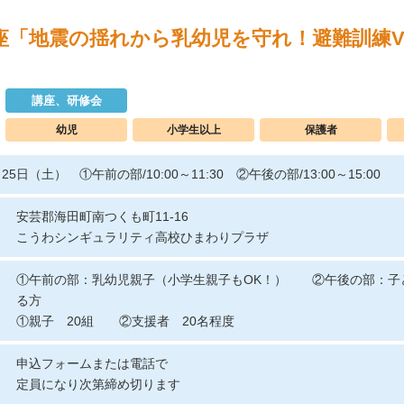
「地震の揺れから乳幼児を守れ！避難訓練Ver.
講座、研修会
幼児
小学生以上
保護者
月25日（土） ①午前の部/10:00～11:30 ②午後の部/13:00～15:00
安芸郡海田町南つくも町11-16
こうわシンギュラリティ高校ひまわりプラザ
①午前の部：乳幼児親子（小学生親子もOK！） ②午後の部：子
る方
①親子 20組 ②支援者 20名程度
申込フォームまたは電話で
定員になり次第締め切ります