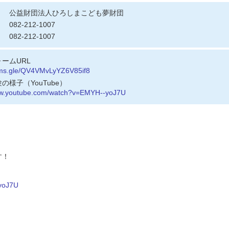
公益財団法人ひろしまこども夢財団
082-212-1007
082-212-1007
ームURL
orms.gle/QV4VMvLyYZ6V85if8
の様子（YouTube）
ww.youtube.com/watch?v=EMYH--yoJ7U
。
す！
yoJ7U