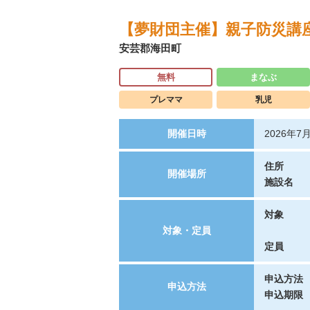
【夢財団主催】親子防災講座
安芸郡海田町
無料
まなぶ
プレママ
乳児
開催日時
2026年7
住所
開催場所
施設名
対象
対象・定員
定員
申込方法
申込方法
申込期限