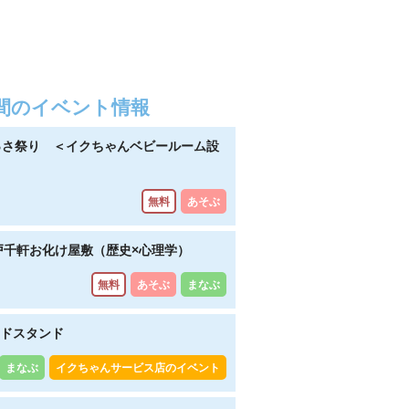
～ （広島県県民活動課）
間のイベント情報
政策課）
っさ祭り ＜イクちゃんベビールーム設
無料
あそぶ
戸千軒お化け屋敷（歴史×心理学）
無料
あそぶ
まなぶ
ドスタンド
まなぶ
イクちゃんサービス店のイベント