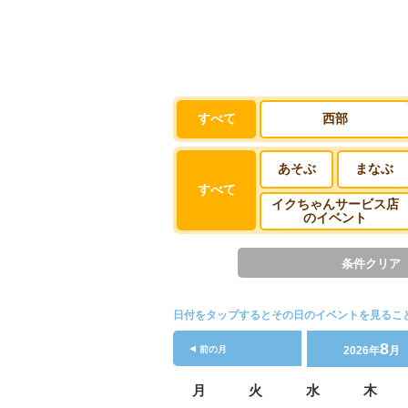
2026.7.28
8/19(水)「デジタル社会の子ども
2026.7.21
すべて
西部
夏休み 小学生向け公共交通利用促進
あそぶ
まなぶ
2026.7.14
すべて
信用組合広島商銀様からご寄付をい
イクちゃんサービス店
のイベント
2026.7.7
条件クリア
株式会社ポストごはんの里様からご寄
日付をタップするとその日のイベントを見るこ
2026.7.3
広島銀行様とメットライフ生命様から
8
前の月
2026年
月
月
火
水
木