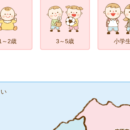
1～2歳
3～5歳
小学
さい