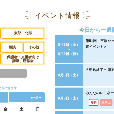
イベント情報
を育むＩＣＴセミナー」～安全・安心にスマホ・ＳＮＳ等を利用するために
今日から一週
東部・北部
キャンペーン「乗りエンテーリング」＆「こども50円バス」（公共交通
第51回 三原や
8月7日（金）
置イベント＞
相談
その他
～
8月9日（日）
ただきました！
保護者・支援者向け
講座、研修会
＊申込終了＊ 草
8月8日（土）
付(第9期)をいただきました！
とができます
みんなのレモネー
ご寄付（第38期）をいただきました！
次の月
8月8日（土）
無料
あそぶ
金
土
日