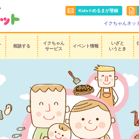
Kids☆めるまが登録
イクちゃんネッ
イクちゃん
いざと
ビ
相談する
イベント情報
サービス
いうとき