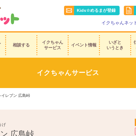
Kids☆めるまが登録
イクちゃんネッ
イクちゃん
いざと
ビ
相談する
イベント情報
サービス
いうとき
イクちゃんサービス
-イレブン 広島峠
うげ
ン 広島峠