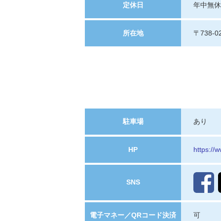
定休日
年中無休
所在地
〒738-
駐車場
あり
HP
https://w
SNS
電子マネー／QRコード決済
可