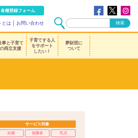
各種登録フォーム
トとは
│
お問い合わせ
子育てする人
仕事と子育て
夢財団に
をサポート
の両立支援
ついて
したい！
サービス対象
妊婦
保護者
乳児